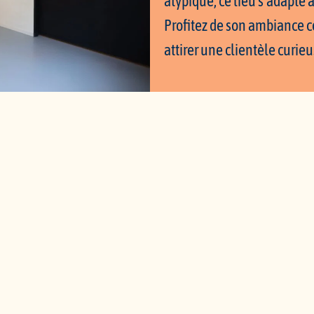
atypique, ce lieu s’adapte à
Profitez de son ambiance 
attirer une clientèle curie
Coworking
38 RUE DE
Local commercial
+33 9 81 
Salle de réunion
+33 6 29 
Réception et convivialité
CONTACT@