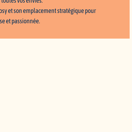
 toutes vos envies.
cosy et son emplacement stratégique pour
use et passionnée.
 L’ÉVÊCHE, 13002 MARSEILLE
18 92 98
04 62 36
AGENCEREALIZE.COM