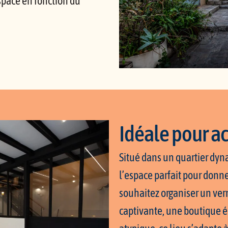
space en fonction du
Idéale pour a
Situé dans un quartier dy
l’espace parfait pour donne
souhaitez organiser un ver
captivante, une boutique 