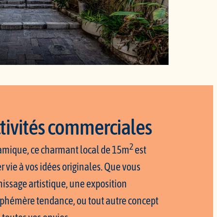
ctivités commerciales
2
namique, ce charmant local de 15m
est
r vie à vos idées originales. Que vous
nissage artistique, une exposition
éphémère tendance, ou tout autre concept